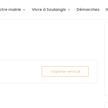
otre mairie
Vivre à Soulangis
Démarches
H
+ Exporter vers iCal