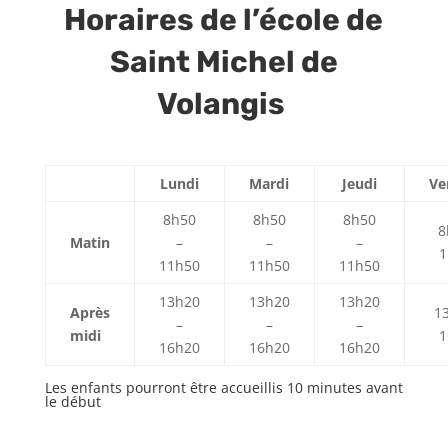
Horaires de l’école de
Saint Michel de
Volangis
Lundi
Mardi
Jeudi
Ve
8h50
8h50
8h50
8
Matin
–
–
–
1
11h50
11h50
11h50
13h20
13h20
13h20
Après
1
–
–
–
midi
1
16h20
16h20
16h20
Les enfants pourront être accueillis 10 minutes avant
le début