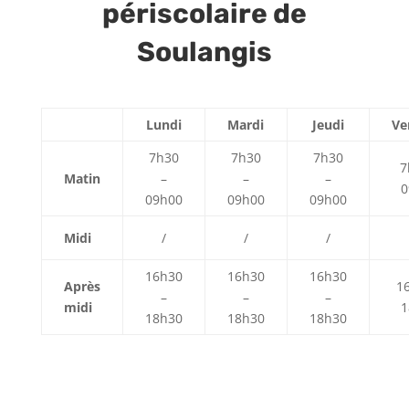
périscolaire de
Soulangis
Lundi
Mardi
Jeudi
Ve
7h30
7h30
7h30
7
Matin
–
–
–
0
09h00
09h00
09h00
Midi
/
/
/
16h30
16h30
16h30
Après
1
–
–
–
midi
1
18h30
18h30
18h30