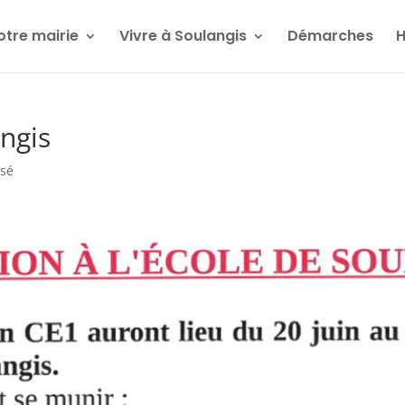
otre mairie
Vivre à Soulangis
Démarches
H
angis
ssé