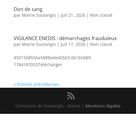
Don de sang
par
Mairie Soulangis
|
Juil 21, 2026
|
Non classé
VIGILANCE ENEDIS : démarchages frauduleux
par
Mairie Soulangis
|
Juil 17, 2026
|
Non classé
4501568556a5888ade42603.06165689-
1784187053Télécharger
« Entrées précédentes
Commune de Soulangis - Mairie |
Mentions légales