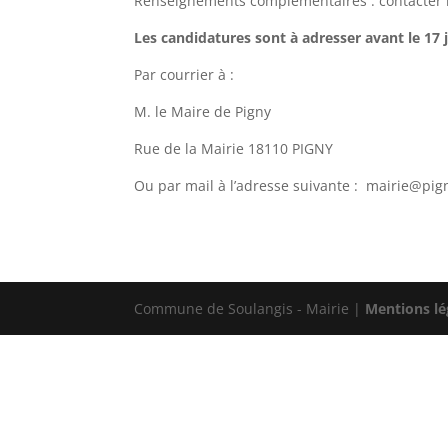
Renseignements complémentaires : contacter l
Les candidatures sont à adresser avant le 17 
Par courrier à :
M. le Maire de Pigny
Rue de la Mairie 18110 PIGNY
Ou par mail à l’adresse suivante :
mairie@pign
Commune de Soulangis - Mairie |
Mentions lé