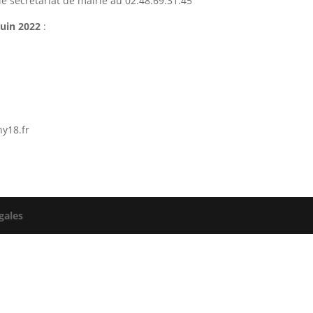
e secrétariat de mairie au 02.48.69.31.45
juin 2022
:
y18.fr
gales