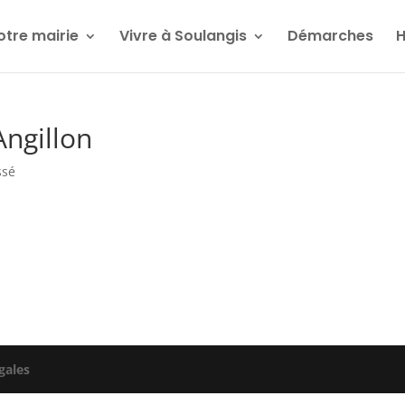
otre mairie
Vivre à Soulangis
Démarches
H
Angillon
ssé
gales