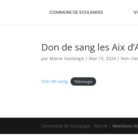
V
Don de sang les Aix d’
par
Mairie Soulangis
|
Mar 15, 2024
|
Non cla
Don-de-sang
Télécharger
Commune de Soulangis - Mairie |
Mentions lé