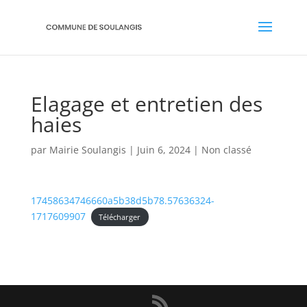
Elagage et entretien des
haies
par
Mairie Soulangis
|
Juin 6, 2024
|
Non classé
17458634746660a5b38d5b78.57636324-
1717609907
Télécharger