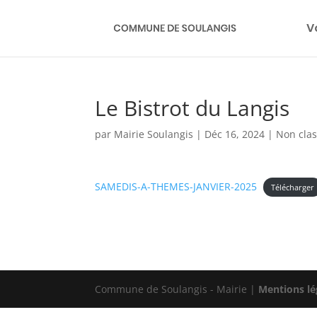
V
Le Bistrot du Langis
par
Mairie Soulangis
|
Déc 16, 2024
|
Non cla
SAMEDIS-A-THEMES-JANVIER-2025
Télécharger
Commune de Soulangis - Mairie |
Mentions lé