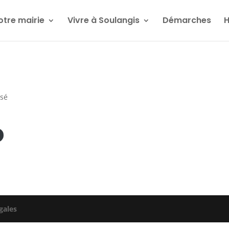
otre mairie
Vivre à Soulangis
Démarches
H
ssé
gales