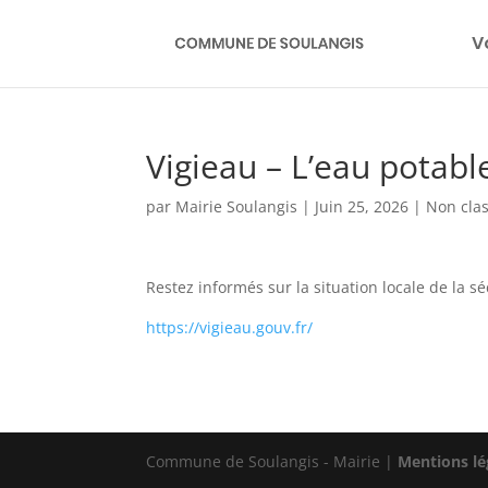
V
Vigieau – L’eau potable
par
Mairie Soulangis
|
Juin 25, 2026
|
Non cla
Restez informés sur la situation locale de la s
https://vigieau.gouv.fr/
Commune de Soulangis - Mairie |
Mentions lé